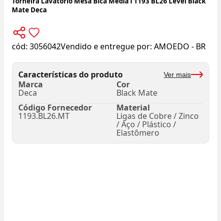
Torneira Lavatorio Mesa Bica Média l 1193 BL26 Level Black
Mate Deca
cód:
3056042
Vendido e entregue por:
AMOEDO - BR
Características do produto
Ver mais
Marca
Cor
Deca
Black Mate
Código Fornecedor
Material
1193.BL26.MT
Ligas de Cobre / Zinco
/ Aço / Plástico /
Elastômero