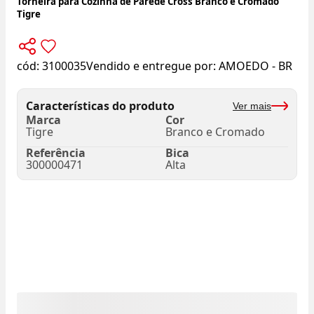
Torneira para Cozinha de Parede Cross Branco e Cromado
Tigre
cód:
3100035
Vendido e entregue por:
AMOEDO - BR
Características do produto
Ver mais
Marca
Cor
Tigre
Branco e Cromado
Referência
Bica
300000471
Alta