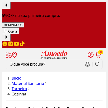
5%OFF na sua primeira compra:
BEMVINDO5
Copiar
0
Início
Material Sanitário
Torneira
Cozinha