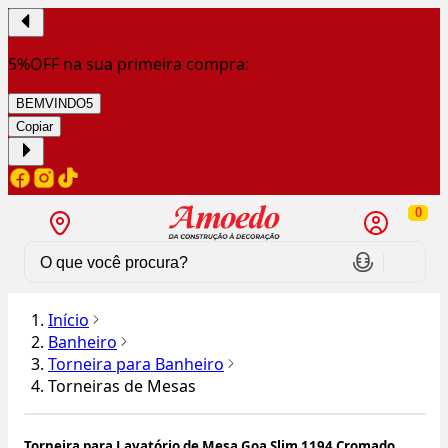
5%OFF na sua primeira compra:
BEMVINDO5
Copiar
0
Início
Banheiro
Torneira para Banheiro
Torneiras de Mesas
Torneira para Lavatório de Mesa Goa Slim 1194 Cromado