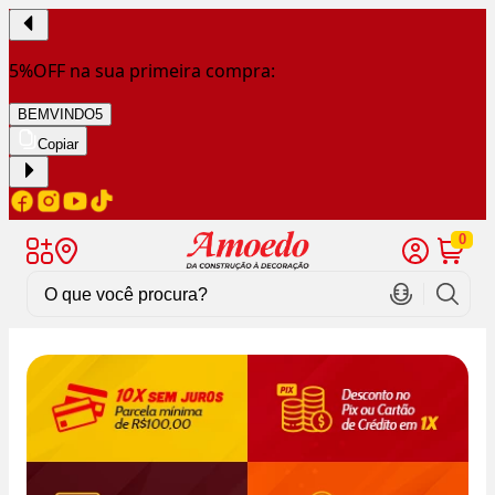
5%OFF na sua primeira compra:
BEMVINDO5
Copiar
0