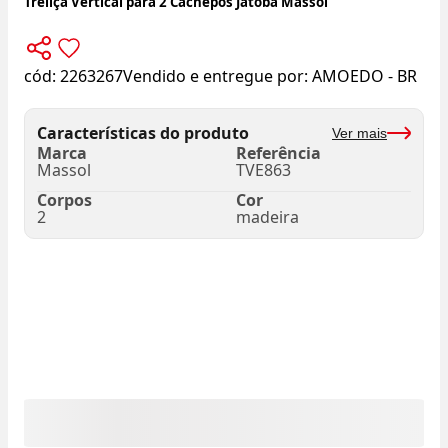
Treliça Vertical para 2 Cachepôs Jatobá Massol
cód:
2263267
Vendido e entregue por:
AMOEDO - BR
Características do produto
Ver mais
Marca
Referência
Massol
TVE863
Corpos
Cor
2
madeira