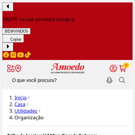
5%OFF na sua primeira compra:
BEMVINDO5
Copiar
0
Início
Casa
Utilidades
Organização