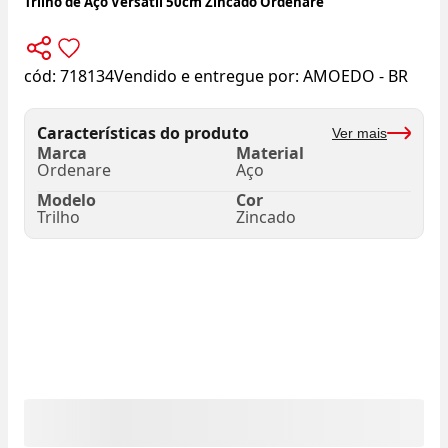
Trilho de Aço Versátil 50cm Zincado Ordenare
cód:
718134
Vendido e entregue por:
AMOEDO - BR
Características do produto
Ver mais
Marca
Material
Ordenare
Aço
Modelo
Cor
Trilho
Zincado