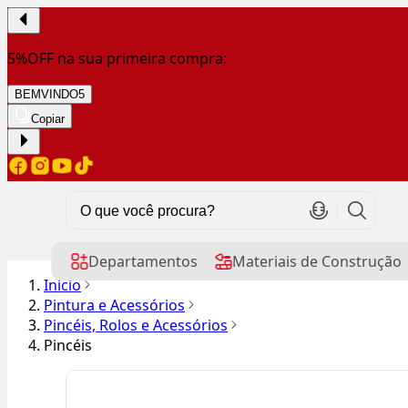
5%OFF na sua primeira compra:
BEMVINDO5
Copiar
Departamentos
Materiais de Construção
Início
Pintura e Acessórios
Pincéis, Rolos e Acessórios
Pincéis