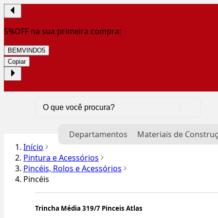
5%OFF na sua primeira compra:
BEMVINDO5
Copiar
Departamentos
Materiais de Constru
Início
Pintura e Acessórios
Pincéis, Rolos e Acessórios
Pincéis
Trincha Média 319/7 Pinceis Atlas