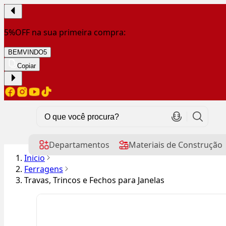
5%OFF na sua primeira compra:
BEMVINDO5
Copiar
Departamentos
Materiais de Construção
Início
Ferragens
Travas, Trincos e Fechos para Janelas