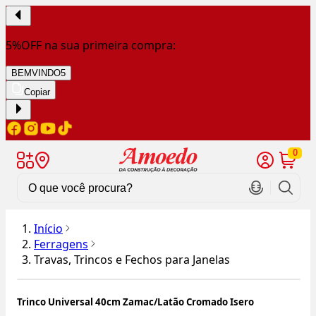
5%OFF na sua primeira compra:
BEMVINDO5
Copiar
0
Início
Ferragens
Travas, Trincos e Fechos para Janelas
Trinco Universal 40cm Zamac/Latão Cromado Isero