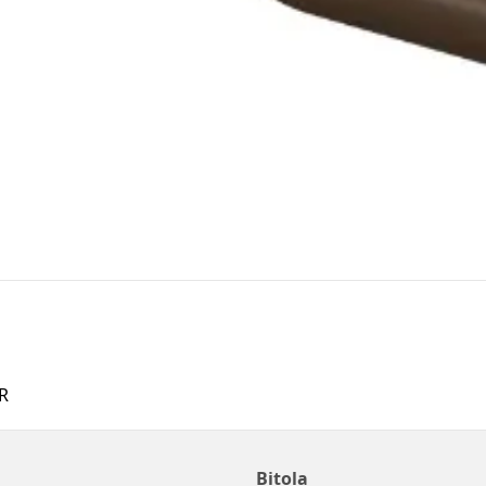
R
Bitola