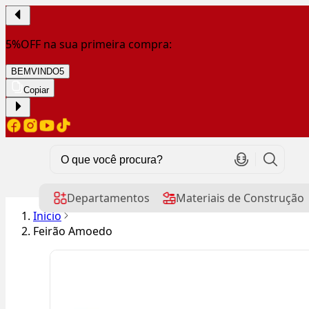
5%OFF na sua primeira compra:
BEMVINDO5
Copiar
Departamentos
Materiais de Construção
Início
Feirão Amoedo