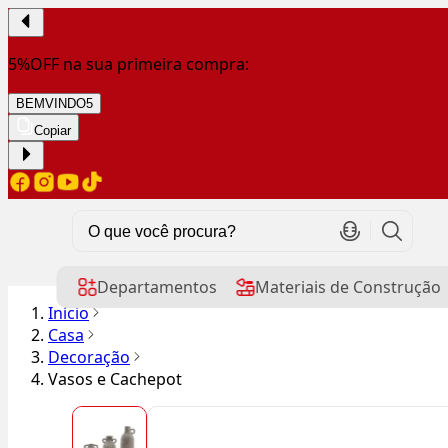
5%OFF na sua primeira compra:
BEMVINDO5
Copiar
Departamentos
Materiais de Construção
Início
Casa
Decoração
Vasos e Cachepot