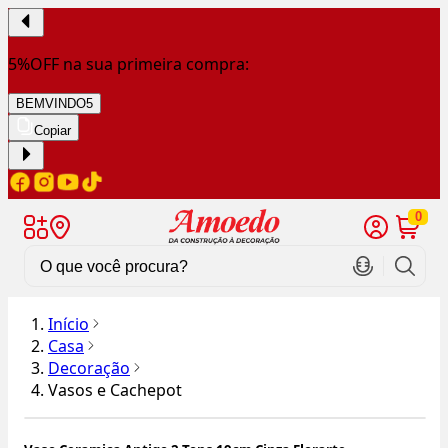
5%OFF na sua primeira compra:
BEMVINDO5
Copiar
0
Início
Casa
Decoração
Vasos e Cachepot