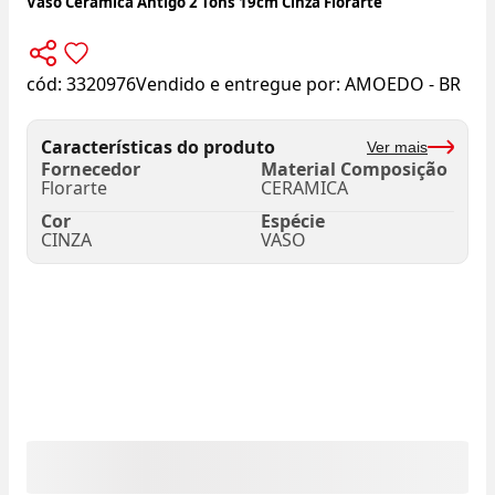
Vaso Ceramica Antigo 2 Tons 19cm Cinza Florarte
cód:
3320976
Vendido e entregue por:
AMOEDO - BR
Características do produto
Ver mais
Fornecedor
Material Composição
Florarte
CERAMICA
Cor
Espécie
CINZA
VASO