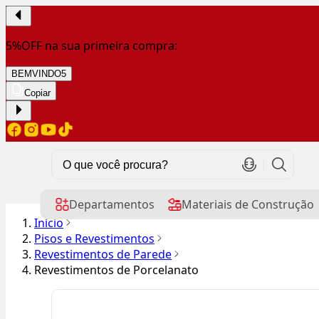
5%OFF na sua primeira compra:
BEMVINDO5
Copiar
Departamentos
Materiais de Construção
Início
Pisos e Revestimentos
Revestimentos de Parede
Revestimentos de Porcelanato