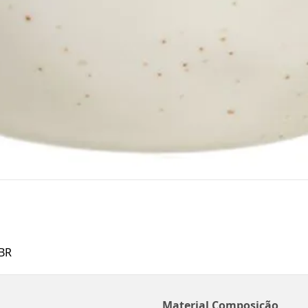
BR
Material Composição