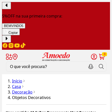
5%OFF na sua primeira compra:
BEMVINDO5
Copiar
0
Início
Casa
Decoração
Objetos Decorativos