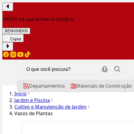
5%OFF na sua primeira compra:
BEMVINDO5
Copiar
Departamentos
Materiais de Construção
Início
Jardim e Piscina
Cultivo e Manutenção de Jardim
Vasos de Plantas