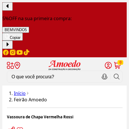
5%OFF na sua primeira compra:
BEMVINDO5
Copiar
0
Início
Feirão Amoedo
Vassoura de Chapa Vermelha Rossi