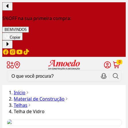
5%OFF na sua primeira compra:
BEMVINDO5
Copiar
0
Início
Material de Construção
Telhas
Telha de Vidro