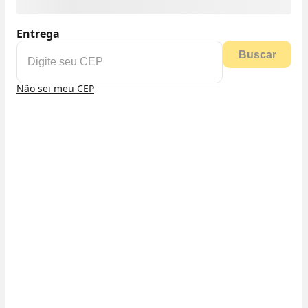
Entrega
Buscar
Não sei meu CEP